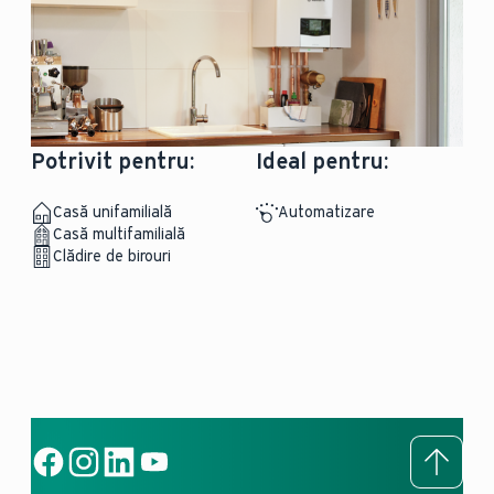
Potrivit pentru:
Ideal pentru:
Casă unifamilială
Automatizare
Casă multifamilială
Clădire de birouri
To to
Social Link
Social Link
Social Link
Social Link