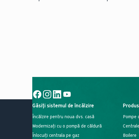
Social Link
Social Link
Social Link
Social Link
Găsiți sistemul de încălzire
Produ
Încălzire pentru noua dvs. casă
Pompe d
Modernizați cu o pompă de căldură
Central
Înlocuiți centrala pe gaz
Boilere