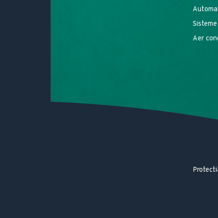
Automat
Sisteme
Aer con
Protecti