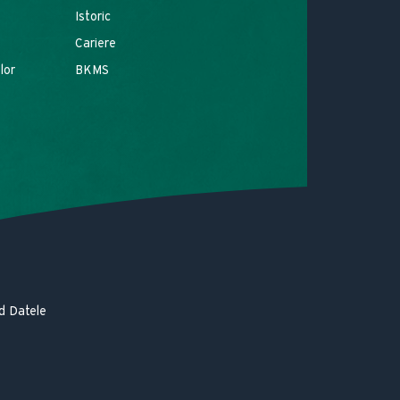
Istoric
Cariere
lor
BKMS
d Datele