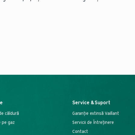
se
Service & Suport
e căldură
Garanție extinsă Vaillant
e pe gaz
Servicii de Întreţinere
Contact