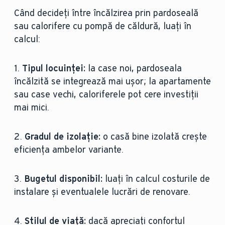
Când decideți între încălzirea prin pardoseală
Case noi,
Renovări
sau calorifere cu pompă de căldură, luați în
Potrivit
renovări
simple,
pentru
calcul:
majore
apartamente
1.
Tipul locuinței:
la case noi, pardoseala
Medie-lungă (la
Durată viață
Ridicată
încălzită se integrează mai ușor; la apartamente
modele noi)
sau case vechi, caloriferele pot cere investiții
mai mici.
2.
Gradul de izolație:
o casă bine izolată crește
eficiența ambelor variante.
3.
Bugetul disponibil:
luați în calcul costurile de
instalare și eventualele lucrări de renovare.
4.
Stilul de viață:
dacă apreciați confortul