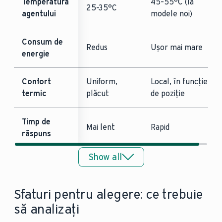
Temperatura
45–55°C (la
25–35°C
agentului
modele noi)
Consum de
Redus
Ușor mai mare
energie
Confort
Uniform,
Local, în funcție
termic
plăcut
de poziție
Timp de
Mai lent
Rapid
răspuns
Show all
Cost
Mai ridicat la
Scăzut/adaptabil
instalare
renovare
Sfaturi pentru alegere: ce trebuie
Spațiu
Nu ocupă
Necesită spațiu
să analizați
ocupat
spațiu vizibil
pe pereți